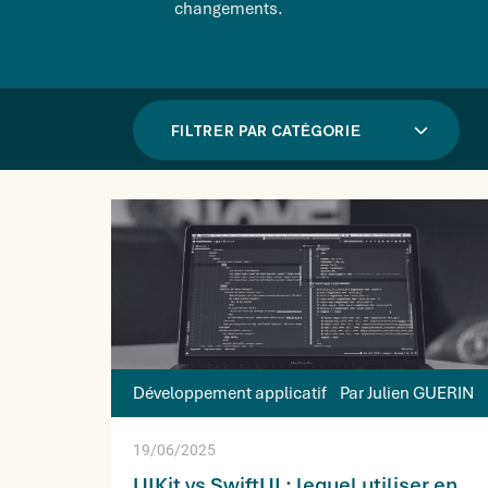
changements.
FILTRER PAR CATÉGORIE
Développement applicatif
Par Julien GUERIN
19/06/2025
UIKit vs SwiftUI : lequel utiliser en