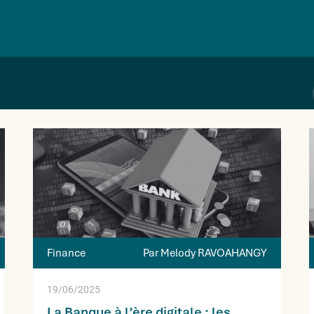
Finance
Par Melody RAVOAHANGY
19/06/2025
La Banque à l’ère digitale : les