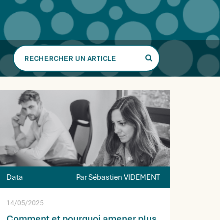
Rechercher
un
article
Data
Par Sébastien VIDEMENT
14/05/2025
Comment et pourquoi amener plus