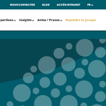
NOUS CONTACTER
BLOG
ACCÈS INTRANET
FR
xpertises
Insights
Actus / Presse
Rejoindre le groupe