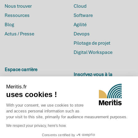
Nous trouver
Cloud
Ressources
Software
Blog
Agilité
Actus / Presse
Devops
Pilotage de projet
Digital Workspace
Espace carrière
Inscrivez-vous à la
Carrières
newsletter
Meritis.fr
Offres d’emploi
uses cookies !
Candidature spontanée
With your consent, we use cookies to store
La Culture de Meritis
and access personal information such as
your visit to this site, primarily for audience measurement purposes.
Evènements
We respect your privacy, here's how.
© 2017-2026
MERITIS -
Consents certified by