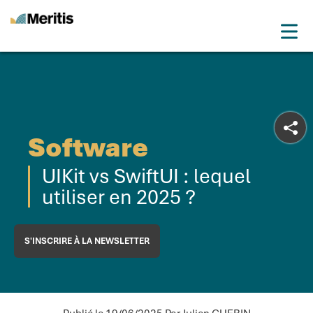
Meritis
Drop
Advice for a more tech world
Menu
Software
UIKit vs SwiftUI : lequel
utiliser en 2025 ?
S'INSCRIRE À LA NEWSLETTER