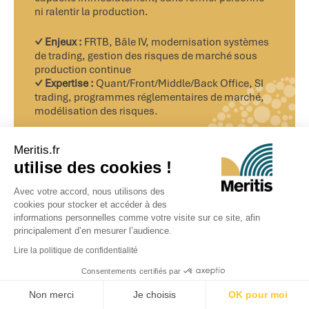
ni ralentir la production.
✓ Enjeux :
FRTB, Bâle IV, modernisation systèmes
de trading, gestion des risques de marché sous
production continue
✓ Expertise :
Quant/Front/Middle/Back Office, SI
trading, programmes réglementaires de marché,
modélisation des risques.
Meritis.fr
A
ÉCHANGER AVEC UN EXPERT
PROPOS
utilise des cookies !
1.
MARCHÉS
Avec votre accord, nous utilisons des
FINANCIERS
cookies pour stocker et accéder à des
&
OPÉRATIONS
informations personnelles comme votre visite sur ce site, afin
principalement d’en mesurer l’audience.
Ils nous font confiance sur leurs enjeux Finance &
Conformité
Lire la politique de confidentialité
Consentements certifiés par
Nos équipes interviennent depuis plusieurs années auprès
d’institutions financières et de grands groupes sur des
Non merci
Je choisis
OK pour moi
missions longues, au cœur de leurs activités critiques.