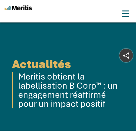
Meritis
Drop
Advice for a more tech world
Menu
Actualités
Meritis obtient la
labellisation B Corp™ : un
engagement réaffirmé
pour un impact positif