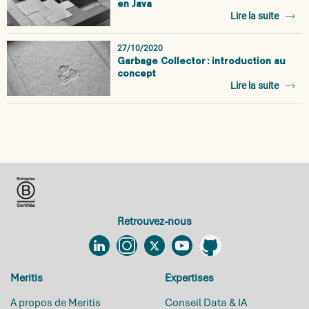
en Java
Lire la suite
27/10/2020
Garbage Collector : introduction au
concept
Lire la suite
Retrouvez-nous
Linkedin
Instagram
Twitter
YouTube
Github
Meritis
Expertises
A propos de Meritis
Conseil Data & IA