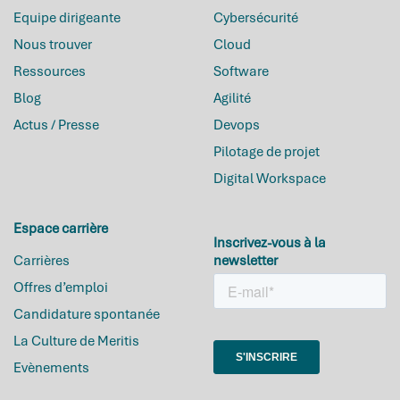
Equipe dirigeante
Cybersécurité
Nous trouver
Cloud
Ressources
Software
Blog
Agilité
Actus / Presse
Devops
Pilotage de projet
Digital Workspace
Espace carrière
Inscrivez-vous à la
Carrières
newsletter
Meritis.fr
utilise des cookies !
Offres d’emploi
Candidature spontanée
Avec votre accord, nous utilisons des
cookies pour stocker et accéder à des
La Culture de Meritis
informations personnelles comme votre visite sur ce site, afin
principalement d’en mesurer l’audience.
Evènements
Lire la politique de confidentialité