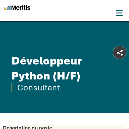
Meritis
Drop
Advice for a more tech world
Menu
Développeur
Python (H/F)
Consultant
Description du poste