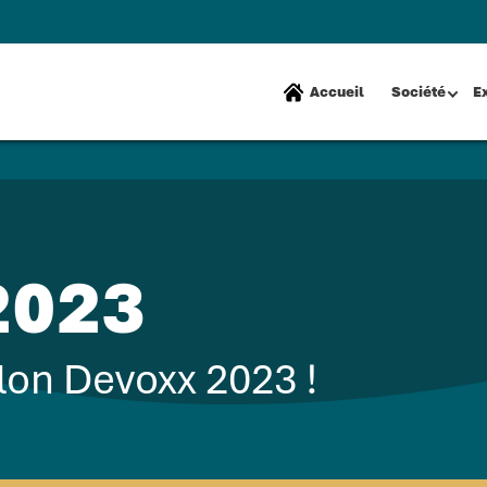
Accueil
Société
E
2023
alon Devoxx 2023 !