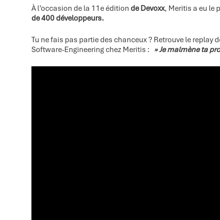
À l’occasion de la 11e édition
de Devoxx
, Meritis a eu le
de 400 développeurs.
Tu ne fais pas partie des chanceux ? Retrouve le replay 
Software-Engineering chez Meritis :
» Je malmène ta prod