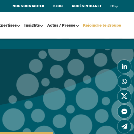
NOUS CONTACTER
BLOG
ACCÈS INTRANET
FR
xpertises
Insights
Actus / Presse
Rejoindre le groupe