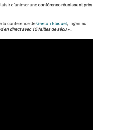
 plaisir d’animer une
conférence réunissant près
de la conférence de
Gaëtan Eleouet
, Ingénieur
 en direct avec 15 failles de sécu » .