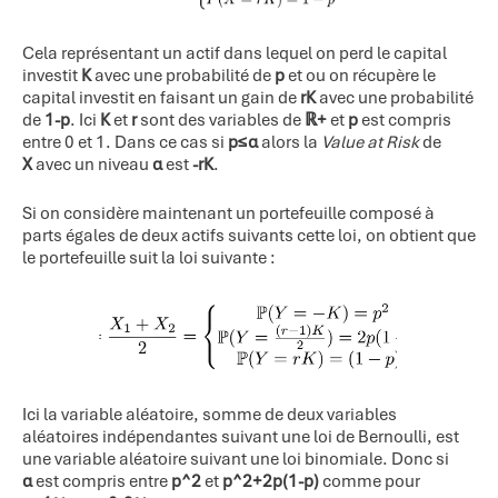
Cela représentant un actif dans lequel on perd le capital
investit
K
avec une probabilité de
p
et ou on récupère le
capital investit en faisant un gain de
rK
avec une probabilité
de
1-p
. Ici
K
et
r
sont des variables de
ℝ+
et
p
est compris
entre 0 et 1. Dans ce cas si
p≤α
alors la
Value at Risk
de
X
avec un niveau
α
est
-rK
.
Si on considère maintenant un portefeuille composé à
parts égales de deux actifs suivants cette loi, on obtient que
le portefeuille suit la loi suivante :
Ici la variable aléatoire, somme de deux variables
aléatoires indépendantes suivant une loi de Bernoulli, est
une variable aléatoire suivant une loi binomiale. Donc si
α
est compris entre
p^2
et
p^2+2p(1-p)
comme pour