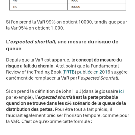
Si l’on prend la VaR 99% on obtient 10000, tandis que pour
la Var 95% on obtient 1.000.
L’
expected shortfall
, une mesure du risque de
queue
Depuis que la VaR est apparue,
le concept de mesure du
risque a fait du chemin
. A tel point que la Fundamental
Review of the Trading Book (
FRTB
) p
u
b
l
i
é
e e
n
2
0
1
6 suggère
carrément de remplacer la VaR par l’
expected Shortfall
.
Si on prend la définition de John Hull (dans le glossaire
ici
par exemple),
l’
expected shortfall
est la perte probable
quand on se trouve dans les
α%
scénario de la queue de la
distribution des pertes.
Pour être tout à fait précis, il
faudrait également préciser l’horizon temporel comme pour
la VaR. C’est ce qu’exprime cette formule :