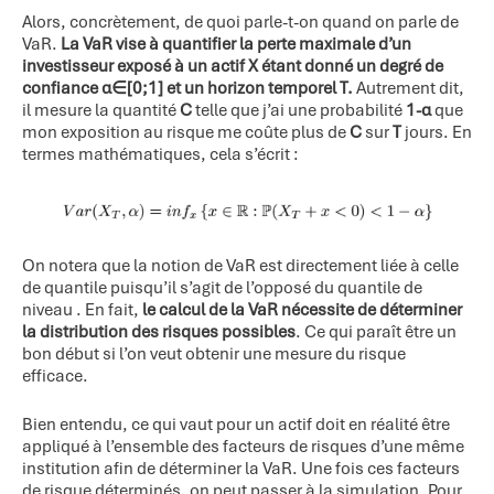
Alors, concrètement, de quoi parle-t-on quand on parle de
VaR.
La VaR vise à quantifier la perte maximale d’un
investisseur exposé à un actif X
étant donné un degré de
confiance α∈[0;1]
et un horizon temporel T
.
Autrement dit,
il mesure la quantité
C
telle que j’ai une probabilité
1-α
que
mon exposition au risque me coûte plus de
C
sur
T
jours. En
termes mathématiques, cela s’écrit :
On notera que la notion de VaR est directement liée à celle
de quantile puisqu’il s’agit de l’opposé du quantile de
niveau . En fait,
le calcul de la VaR nécessite de déterminer
la distribution des risques possibles
. Ce qui paraît être un
bon début si l’on veut obtenir une mesure du risque
efficace.
Bien entendu, ce qui vaut pour un actif doit en réalité être
appliqué à l’ensemble des facteurs de risques d’une même
institution afin de déterminer la VaR. Une fois ces facteurs
de risque déterminés, on peut passer à la simulation. Pour