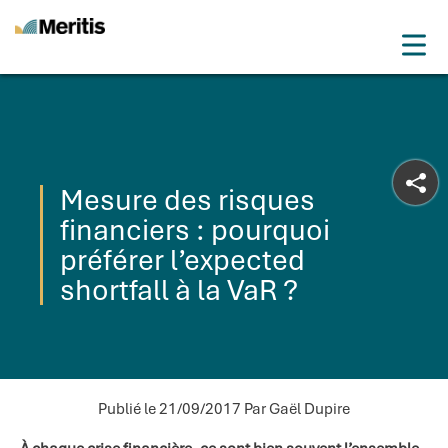
Meritis
Drop
Advice for a more tech world
Menu
Mesure des risques
financiers : pourquoi
préférer l’expected
shortfall à la VaR ?
Publié le 21/09/2017
Par Gaël Dupire