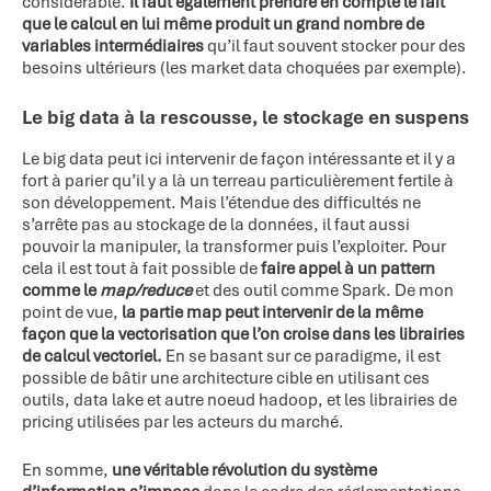
considérable.
Il faut également prendre en compte le fait
que le calcul en lui même produit un grand nombre de
variables intermédiaires
qu’il faut souvent stocker pour des
besoins ultérieurs (les market data choquées par exemple).
Le big data à la rescousse, le stockage en suspens
Le big data peut ici intervenir de façon intéressante et il y a
fort à parier qu’il y a là un terreau particulièrement fertile à
son développement. Mais l’étendue des difficultés ne
s’arrête pas au stockage de la données, il faut aussi
pouvoir la manipuler, la transformer puis l’exploiter. Pour
cela il est tout à fait possible de
faire appel à un pattern
comme le
map/reduce
et des outil comme Spark. De mon
point de vue,
la partie map peut intervenir de la même
façon que la vectorisation que l’on croise dans les librairies
de calcul vectoriel.
En se basant sur ce paradigme, il est
possible de bâtir une architecture cible en utilisant ces
outils, data lake et autre noeud hadoop, et les librairies de
pricing utilisées par les acteurs du marché.
En somme,
une véritable révolution du système