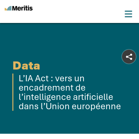
Meritis
Drop
Advice for a more tech world
Menu
Data
L’IA Act : vers un
encadrement de
l’intelligence artificielle
dans l’Union européenne