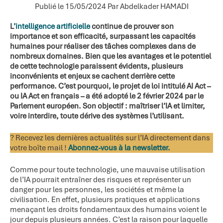
Publié le 15/05/2024
Par Abdelkader HAMADI
L
’intelligence artificielle
continue de prouver son
importance et son efficacité, surpassant les capacités
humaines pour réaliser des tâches complexes dans de
nombreux domaines. Bien que les avantages et le potentiel
de cette technologie paraissent évidents, plusieurs
inconvénients et enjeux se cachent derrière cette
performance. C’est pourquoi, le projet de loi intitulé AI Act –
ou IA Act en français – a été adopté le 2 février 2024 par le
Parlement européen. Son objectif : maîtriser l’IA et limiter,
voire interdire, toute dérive des systèmes l’utilisant.
? Recevez les dernières actualités sur l’IA directement dans
votre boîte mail !
Abonnez-vous à la newsletter.
Comme pour toute technologie, une mauvaise utilisation
de l’IA pourrait entraîner des risques et représenter un
danger pour les personnes, les sociétés et même la
civilisation. En effet, plusieurs pratiques et applications
menaçant les droits fondamentaux des humains voient le
jour depuis plusieurs années. C’est la raison pour laquelle