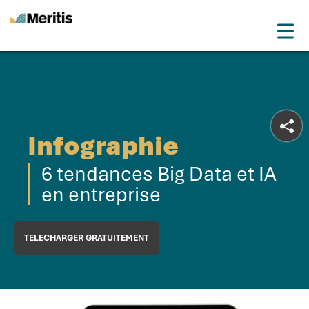
Meritis
Drop
Advice for a more tech world
Menu
Infographie
6 tendances Big Data et IA
en entreprise
TELECHARGER GRATUITEMENT