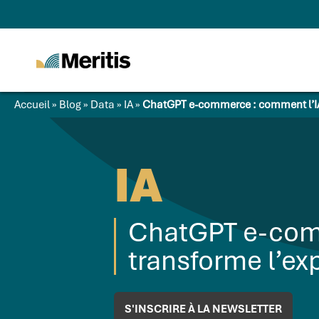
Meritis
Advice for a more
tech world
Accueil
»
Blog
»
Data
»
IA
»
ChatGPT e-commerce : comment l’IA 
IA
ChatGPT e-com
transforme l’ex
S'INSCRIRE À LA NEWSLETTER