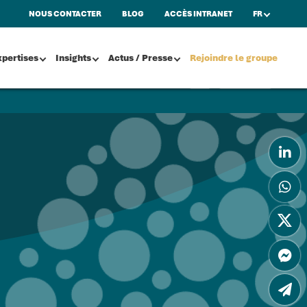
NOUS CONTACTER
BLOG
ACCÈS INTRANET
FR
xpertises
Insights
Actus / Presse
Rejoindre le groupe