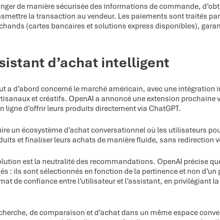
ger de manière sécurisée des informations de commande, d’obteni
nsmettre la transaction au vendeur. Les paiements sont traités par
ands (cartes bancaires et solutions express disponibles), garanti
istant d’achat intelligent
 a d’abord concerné le marché américain, avec une intégration in
rtisanaux et créatifs. OpenAI a annoncé une extension prochaine v
n ligne d’offrir leurs produits directement via ChatGPT.
truire un écosystème d’achat conversationnel où les utilisateurs p
uits et finaliser leurs achats de manière fluide, sans redirection v
olution est la neutralité des recommandations. OpenAI précise que
 : ils sont sélectionnés en fonction de la pertinence et non d’un
at de confiance entre l’utilisateur et l’assistant, en privilégiant l
recherche, de comparaison et d’achat dans un même espace conve