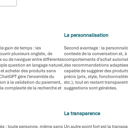
La personnalisation
le gain de temps : les
Second avantage : la personnali
ouvrir plusieurs onglets, de
contexte de la conversation et, à
 ou de naviguer entre différentes
comportements d’achat autorisés 
ple question en langage naturel,
des recommandations adaptées. 
 et acheter des produits sans
capable de suggérer des produits
. ChatGPT gère l’ensemble du
précis (prix, style, fonctionnalit
n à la validation du paiement,
etc.), tout en restant transparen
la complexité de la recherche et
suggestions sont générées.
La transparence
ccès : toute personne, même sans
Un autre point fort est la transp