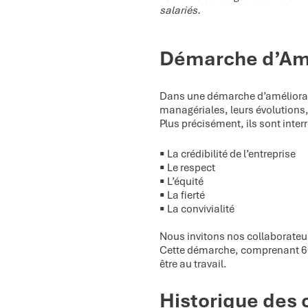
salariés.
Démarche d’Amé
Dans une démarche d’améliorati
managériales, leurs évolutions, 
Plus précisément, ils sont interr
​▪️​ La crédibilité de l’entreprise
​▪️​ Le respect
​▪️​ L’équité
​▪️​ La fierté
​▪️​ La convivialité
Nous invitons nos collaborateu
Cette démarche, comprenant 60 q
être au travail.
Historique des c