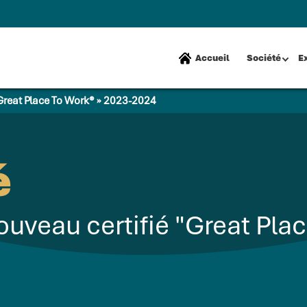
Accueil
Société
E
« Great Place To Work® » 2023-2024
é
ouveau certifié "Great Pla