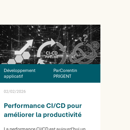
Développement
ParCorentin
applicatif
PRIGENT
02/02/2026
Performance CI/CD pour
améliorer la productivité
La performance CI/CD est aujourd’hui un