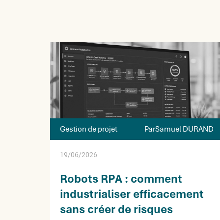
Gestion de projet
ParSamuel DURAND
19/06/2026
Robots RPA : comment
industrialiser efficacement
sans créer de risques