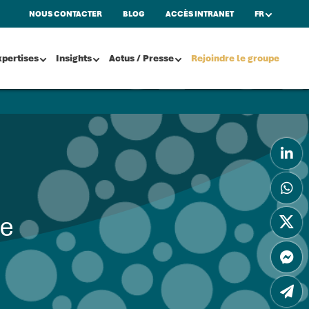
NOUS CONTACTER
BLOG
ACCÈS INTRANET
FR
xpertises
Insights
Actus / Presse
Rejoindre le groupe
ce