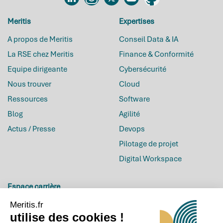
Linkedin
Instagram
Twitter
YouTube
Github
Meritis
Expertises
A propos de Meritis
Conseil Data & IA
La RSE chez Meritis
Finance & Conformité
Equipe dirigeante
Cybersécurité
Nous trouver
Cloud
Ressources
Software
Blog
Agilité
Actus / Presse
Devops
Pilotage de projet
Digital Workspace
Espace carrière
Inscrivez-vous à la
Carrières
newsletter
Meritis.fr
utilise des cookies !
Offres d’emploi