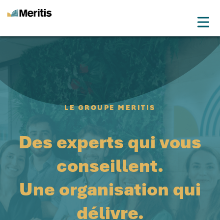
Drop
Meritis
Advice for a more tech world
Menu
LE GROUPE MERITIS
Des experts qui vous
conseillent.
Une organisation qui
délivre.