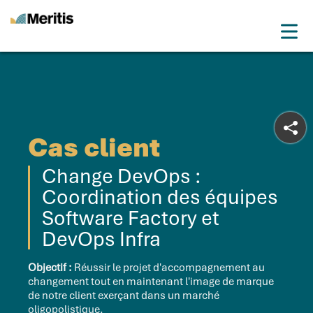
Meritis
Drop
Advice for a more tech world
Menu
Cas client
Change DevOps :
Coordination des équipes
Software Factory et
DevOps Infra
Objectif :
Réussir le projet d'accompagnement au
changement tout en maintenant l'image de marque
de notre client exerçant dans un marché
oligopolistique.