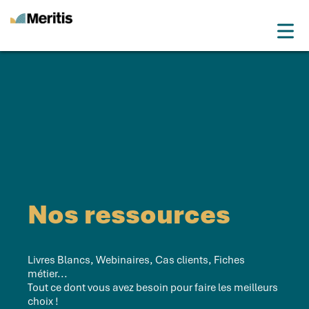
Meritis
Drop
Advice for a more tech world
Menu
Nos ressources
Livres Blancs, Webinaires, Cas clients, Fiches
métier...
Tout ce dont vous avez besoin pour faire les meilleurs
choix !