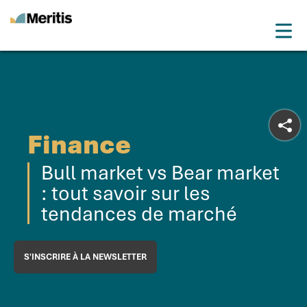
Meritis
Drop
Advice for a more tech world
Menu
Finance
Bull market vs Bear market
: tout savoir sur les
tendances de marché
S'INSCRIRE À LA NEWSLETTER