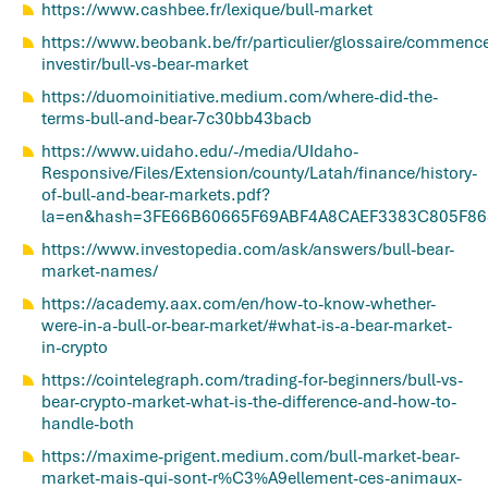
https://www.cashbee.fr/lexique/bull-market
https://www.beobank.be/fr/particulier/glossaire/commence
investir/bull-vs-bear-market
https://duomoinitiative.medium.com/where-did-the-
terms-bull-and-bear-7c30bb43bacb
https://www.uidaho.edu/-/media/UIdaho-
Responsive/Files/Extension/county/Latah/finance/history-
of-bull-and-bear-markets.pdf?
la=en&hash=3FE66B60665F69ABF4A8CAEF3383C805F8
https://www.investopedia.com/ask/answers/bull-bear-
market-names/
https://academy.aax.com/en/how-to-know-whether-
were-in-a-bull-or-bear-market/#what-is-a-bear-market-
in-crypto
https://cointelegraph.com/trading-for-beginners/bull-vs-
bear-crypto-market-what-is-the-difference-and-how-to-
handle-both
https://maxime-prigent.medium.com/bull-market-bear-
market-mais-qui-sont-r%C3%A9ellement-ces-animaux-