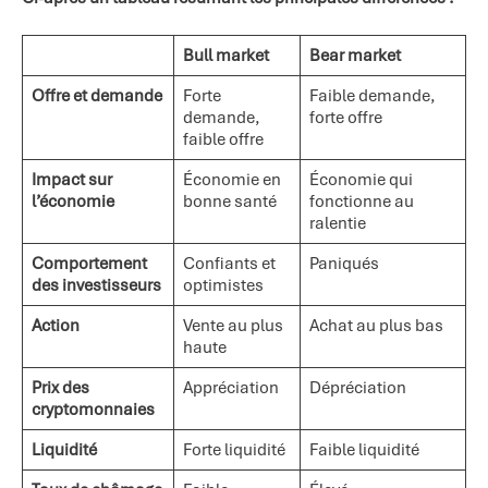
Bull market
Bear market
Offre et demande
Forte
Faible demande,
demande,
forte offre
faible offre
Impact sur
Économie en
Économie qui
l’économie
bonne santé
fonctionne au
ralentie
Comportement
Confiants et
Paniqués
des investisseurs
optimistes
Action
Vente au plus
Achat au plus bas
haute
Prix des
Appréciation
Dépréciation
cryptomonnaies
Liquidité
Forte liquidité
Faible liquidité