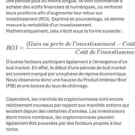
une période plus ou moins longue, ils vont commencer à
acheter des actifs financiers et numériques, ou renforcer
leurs positions afin d’augmenter leur retour sur
investissement (ROI). Exprimé en pourcentage, ce dernier
mesure la rentabilité d’un investissement.
Mathématiquement, cela s’écrit sous la forme suivante :
′
(
−
^
ROI=\frac{\left(Gain\ ou\ 
G
ain
o
u
p
er
t
e
d
e
l
in
v
es
t
i
sse
m
e
n
t
C
o
u
=
RO
I
′
^
C
o
u
t
d
e
l
in
v
es
t
i
sse
m
e
D’autres facteurs participent également à l’émergence d’un
bull market. En effet, le début d’une période de bull market
est souvent marqué par une phase de reprise économique.
Nous observons donc une hausse du Produit Intérieur Brut
(PIB) et une baisse du taux de chômage.
Cependant, les marchés de cryptomonnaies sont encore
relativement nouveaux par rapport aux marchés actions qui
existent depuis des centaines d’années. Les investisseurs
étant moins nombreux, les cryptomonnaies peuvent
également être poussées par des facteurs propres à leur
niche.