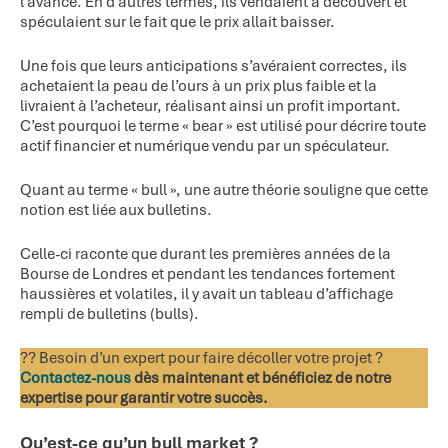
l’avance. En d’autres termes, ils vendaient à découvert et
spéculaient sur le fait que le prix allait baisser.
Une fois que leurs anticipations s’avéraient correctes, ils
achetaient la peau de l’ours à un prix plus faible et la
livraient à l’acheteur, réalisant ainsi un profit important.
C’est pourquoi le terme « bear » est utilisé pour décrire toute
actif financier et numérique vendu par un spéculateur.
Quant au terme « bull », une autre théorie souligne que cette
notion est liée aux bulletins.
Celle-ci raconte que durant les premières années de la
Bourse de Londres et pendant les tendances fortement
haussières et volatiles, il y avait un tableau d’affichage
rempli de bulletins (bulls).
?‍? Besoin d’un expert pour faire décoller votre projet ?
Contactez-nous
dès maintenant et bénéficiez de notre
expertise pour garantir votre succès.
Qu’est-ce qu’un bull market ?