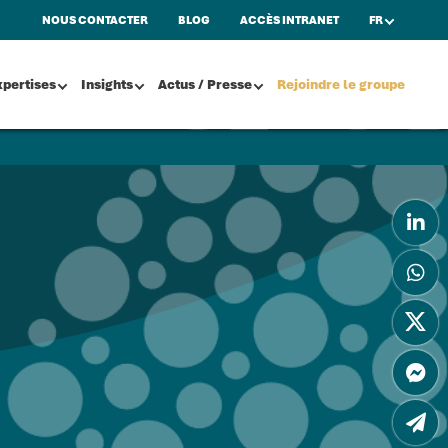
NOUS CONTACTER
BLOG
ACCÈS INTRANET
FR
xpertises
Insights
Actus / Presse
Rejoindre le groupe