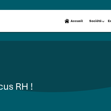
Accueil
Société
E
cus RH !