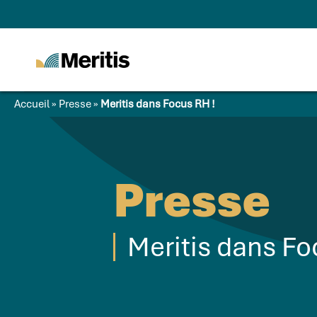
Meritis
Advice for a more
tech world
Accueil
»
Presse
»
Meritis dans Focus RH !
Presse
Meritis dans Fo