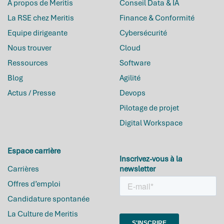
A propos de Meritis
Conseil Data & IA
La RSE chez Meritis
Finance & Conformité
Equipe dirigeante
Cybersécurité
Nous trouver
Cloud
Ressources
Software
Blog
Agilité
Actus / Presse
Devops
Pilotage de projet
Digital Workspace
Espace carrière
Inscrivez-vous à la
Carrières
newsletter
Meritis.fr
utilise des cookies !
Offres d’emploi
Candidature spontanée
Avec votre accord, nous utilisons des
cookies pour stocker et accéder à des
La Culture de Meritis
informations personnelles comme votre visite sur ce site, afin