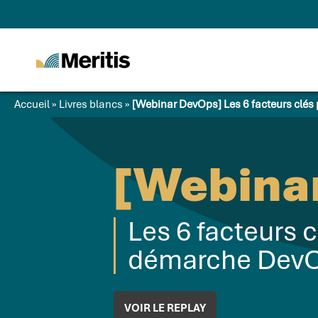
Meritis
Advice for a more
tech world
Accueil
»
Livres blancs
»
[Webinar DevOps] Les 6 facteurs clés
[Webina
Les 6 facteurs c
démarche DevO
VOIR LE REPLAY