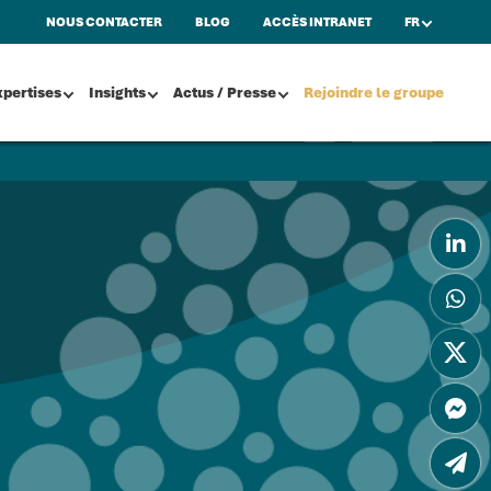
NOUS CONTACTER
BLOG
ACCÈS INTRANET
FR
xpertises
Insights
Actus / Presse
Rejoindre le groupe