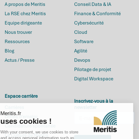
A propos de Meritis
Conseil Data & IA
La RSE chez Meritis
Finance & Conformité
Equipe dirigeante
Cybersécurité
Nous trouver
Cloud
Ressources
Software
Blog
Agilité
Actus / Presse
Devops
Pilotage de projet
Digital Workspace
Espace carrière
Inscrivez-vous à la
Carrières
newsletter
Meritis.fr
Offres d’emploi
uses cookies !
Candidature spontanée
With your consent, we use cookies to store
La Culture de Meritis
and access personal information such as