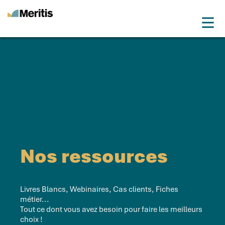
Meritis
Drop
Advice for a more tech world
Menu
Nos ressources
Livres Blancs, Webinaires, Cas clients, Fiches
métier...
Tout ce dont vous avez besoin pour faire les meilleurs
choix !