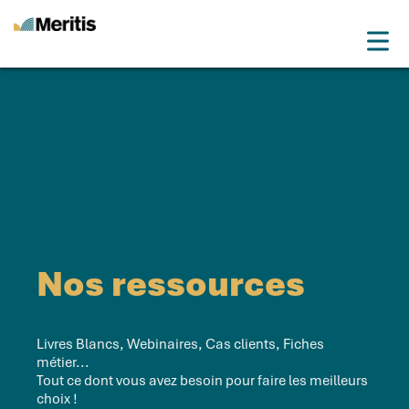
Meritis
Drop
Advice for a more tech world
Menu
Nos ressources
Livres Blancs, Webinaires, Cas clients, Fiches
métier...
Tout ce dont vous avez besoin pour faire les meilleurs
choix !