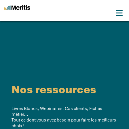
Meritis
Drop
Advice for a more tech world
Menu
Nos ressources
Livres Blancs, Webinaires, Cas clients, Fiches
métier...
Tout ce dont vous avez besoin pour faire les meilleurs
choix !