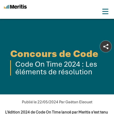
Meritis
Drop
Advice for a more tech world
Menu
Concours de Code
Code On Time 2024 : Les
éléments de résolution
Publié le 22/05/2024
Par Gaëtan Eleouet
L’édition 2024 de Code On Time lancé par Meritis s’est tenu