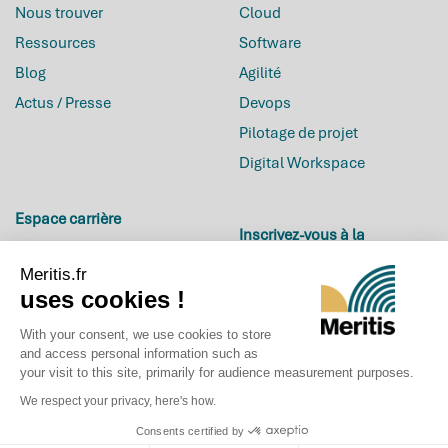
Nous trouver
Cloud
Ressources
Software
Blog
Agilité
Actus / Presse
Devops
Pilotage de projet
Digital Workspace
Espace carrière
Inscrivez-vous à la
Carrières
newsletter
Meritis.fr
Offres d’emploi
uses cookies !
Candidature spontanée
With your consent, we use cookies to store
La Culture de Meritis
and access personal information such as
your visit to this site, primarily for audience measurement purposes.
Evènements
We respect your privacy, here's how.
© 2017-2026
MERITIS -
Consents certified by
Tous droits réservés -
Mentions légales
-