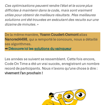
Ces optimisations peuvent rendre l’état et le score plus
difficiles à maintenir dans le code, mais sont vraiment
utiles pour obtenir de meilleurs résultats. Mes meilleures
solutions ont été trouvées en exécutant des recuits sur une
dizaine de minutes.
»
De la même manière,
Yoann Coudert-Osmont
alias
Nanored4498
, qui a remporté le concours, nous a détaillé
ses algorithmes.
➡
Découvre ici les
solutions du vainqueur
Les années se suivent se ressemblent. Cette fois encore,
Code On Time a été un vrai succès, enregistrant un nombre
record de participants. Nous n’avons qu’une chose à dire :
vivement l’an prochain !