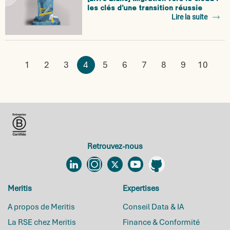
les clés d’une transition réussie
Lire la suite
1
2
3
4
5
6
7
8
9
10
Retrouvez-nous
Linkedin
Instagram
Twitter
YouTube
Github
Meritis
Expertises
A propos de Meritis
Conseil Data & IA
La RSE chez Meritis
Finance & Conformité