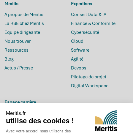
Meritis
Expertises
A propos de Meritis
Conseil Data & IA
La RSE chez Meritis
Finance & Conformité
Equipe dirigeante
Cybersécurité
Nous trouver
Cloud
Ressources
Software
Blog
Agilité
Actus / Presse
Devops
Pilotage de projet
Digital Workspace
Espace carrière
Inscrivez-vous à la
Carrières
newsletter
Meritis.fr
utilise des cookies !
Offres d’emploi
Candidature spontanée
Avec votre accord, nous utilisons des