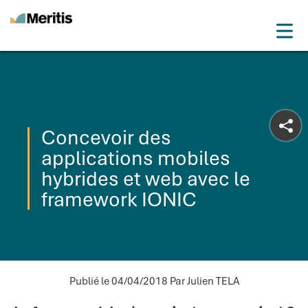
Meritis
Drop
Advice for a more tech world
Menu
Concevoir des
applications mobiles
hybrides et web avec le
framework IONIC
Publié le 04/04/2018
Par Julien TELA