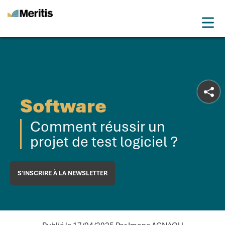
Meritis
Drop
Advice for a more tech world
Menu
Software
Comment réussir un
projet de test logiciel ?
S'INSCRIRE À LA NEWSLETTER