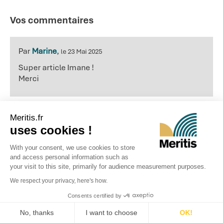
Vos commentaires
Par
Marine
,
le 23 Mai 2025
Super article Imane !
Merci
Meritis.fr
Par
Imane
,
le 29 Août 2025
uses cookies !
Merci Marine 🙂
With your consent, we use cookies to store
and access personal information such as
your visit to this site, primarily for audience measurement purposes.
Publier un commentaire
We respect your privacy, here's how.
Tapez votre commentaire ci-dessous
Consents certified by
No, thanks
I want to choose
OK!