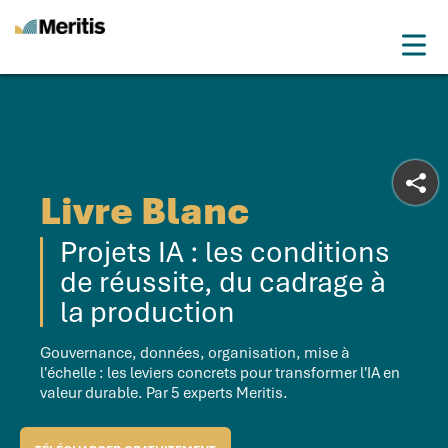
Meritis
Drop
Advice for a more tech world
Menu
Livre Blanc
Projets IA : les conditions
de réussite, du cadrage à
la production
Gouvernance, données, organisation, mise à
l'échelle : les leviers concrets pour transformer l'IA en
valeur durable. Par 5 experts Meritis.